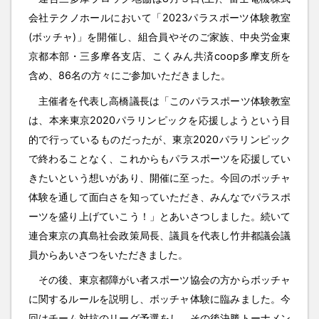
会社テクノホールにおいて「2023パラスポーツ体験教室
(ボッチャ)」を開催し、組合員やそのご家族、中央労金東
京都本部・三多摩各支店、こくみん共済coop多摩支所を
含め、86名の方々にご参加いただきました。
主催者を代表し高橋議長は「このパラスポーツ体験教室
は、本来東京2020パラリンピックを応援しようという目
的で行っているものだったが、東京2020パラリンピック
で終わることなく、これからもパラスポーツを応援してい
きたいという想いがあり、開催に至った。今回のボッチャ
体験を通して面白さを知っていただき、みんなでパラスポ
ーツを盛り上げていこう！」とあいさつしました。続いて
連合東京の真島社会政策局長、議員を代表し竹井都議会議
員からあいさつをいただきました。
その後、東京都障がい者スポーツ協会の方からボッチャ
に関するルールを説明し、ボッチャ体験に臨みました。今
回はチーム対抗のリーグ予選をし、その後決勝トーナメン