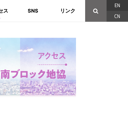
EN
セス
SNS
リンク
CN
44の構成組織
地域活動
東部ブロック地協
YouTube
主な取り組み
資料
西北ブロック
X/Twitter
印刷用パンフレット
連合東京方針
三多摩ブロック地協
用語集