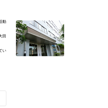
活動
大田
てい