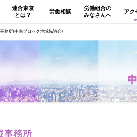
連合東京
労働組合の
労働相談
アク
とは？
みなさんへ
組織概要
活動
連合東京
Facebook
事務所(中南ブロック地域協議会)
連合ユニオン東京
その他
中南ブロック地協
東京NET ログイン
域事務所