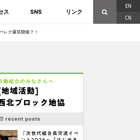
EN
セス
SNS
リンク
CN
44の構成組織
地域活動
東部ブロック地協
YouTube
主な取り組み
資料
西北ブロック
X/Twitter
リーレク爆笑開催？！
印刷用パンフレット
連合東京方針
三多摩ブロック地協
用語集
労働組合のみなさんへ
[地域活動]
西北ブロック地協
recent posts
『次世代組合員交流イベ
ント2026～「はじめま