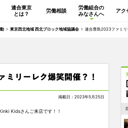
連合東京
労働組合の
労働相談
アク
とは？
みなさんへ
組織概要
活動
連合東京
Facebook
動
東京西北地域 西北ブロック地域協議会
連合豊島2023ファミ
連合ユニオン東京
その他
中南ブロック地協
ファミリーレク爆笑開催？！
東京NET ログイン
掲載日：2023年5月25日
nki Kidsさんご来店です！！