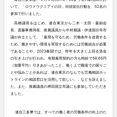
いて、「ロウドウクミアイの日」街頭宣伝行動を、52名の
参加で行いました。
高橋議長をはじめ、連合東京から二木・太田・森副会
長、斎藤事務局長、推薦議員から中村都議・伊達国分寺市
議が弁士として、「雇用を守るため、労働条件を改善する
ため、働きやすい環境を実現するためには労働組合が必要
であることや、2023春闘では、昨年を大きく上回る賃金
の引き上げが行われ、有期雇用契約の方も時給で56.65円
（加重平均）引きあがったこと。働く上で職場での困りご
とや悩みごとがあれば、連合東京のなんでも労働相談ホッ
トラインの相談窓口を活用して欲しい。」などを訴えまし
た。また、推薦議員の稗田国立市議にも参加していただき
ました。
連合三多摩では、すべての働く者の労働条件の向上のた