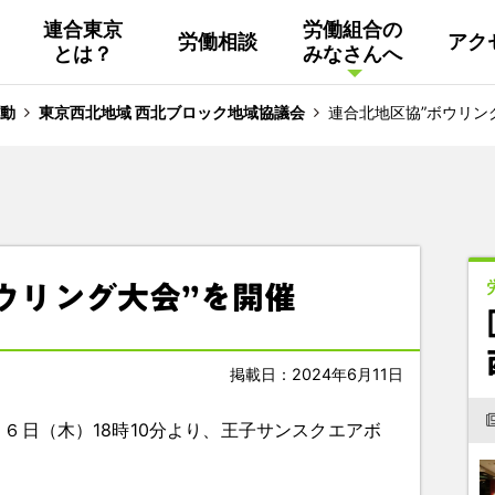
連合東京
労働組合の
労働相談
アク
とは？
みなさんへ
組織概要
活動
連合東京
Facebook
動
東京西北地域 西北ブロック地域協議会
連合北地区協”ボウリ
連合ユニオン東京
その他
中南ブロック地協
ボウリング大会”を開催
東京NET ログイン
掲載日：2024年6月11日
６日（木）18時10分より、王子サンスクエアボ