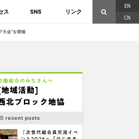
EN
セス
SNS
リンク
CN
44の構成組織
地域活動
東部ブロック地協
YouTube
主な取り組み
資料
西北ブロック
X/Twitter
ング大会”を開催
印刷用パンフレット
連合東京方針
三多摩ブロック地協
用語集
労働組合のみなさんへ
[地域活動]
西北ブロック地協
recent posts
『次世代組合員交流イベ
ント2026～「はじめま