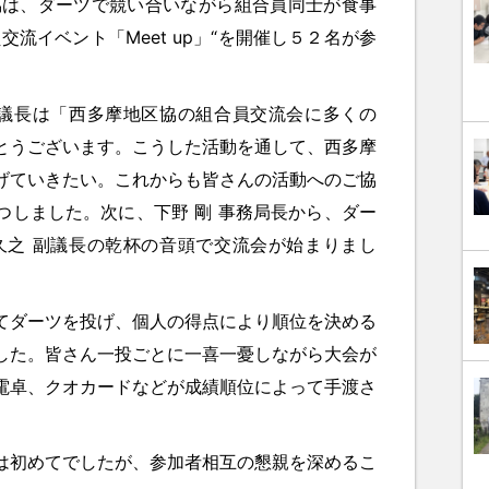
は、ダーツで競い合いながら組合員同士が食事
流イベント「Meet up」“を開催し５２名が参
議長は「西多摩地区協の組合員交流会に多くの
とうございます。こうした活動を通して、西多摩
げていきたい。これからも皆さんの活動へのご協
つしました。次に、下野 剛 事務局長から、ダー
久之 副議長の乾杯の音頭で交流会が始まりまし
ダーツを投げ、個人の得点により順位を決める
した。皆さん一投ごとに一喜一憂しながら大会が
電卓、クオカードなどが成績順位によって手渡さ
初めてでしたが、参加者相互の懇親を深めるこ