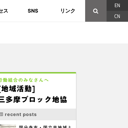
EN
セス
SNS
リンク
CN
44の構成組織
地域活動
東部ブロック地協
YouTube
主な取り組み
資料
西北ブロック
X/Twitter
印刷用パンフレット
連合東京方針
三多摩ブロック地協
用語集
労働組合のみなさんへ
[地域活動]
三多摩ブロック地協
recent posts
国分寺市・国立市地域ミ