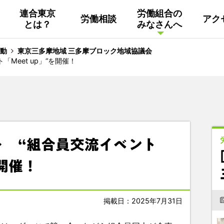
連合東京
労働組合の
労働相談
アク
とは？
みなさんへ
組織概要
活動
連合東京
Facebook
動
東京三多摩地域 三多摩ブロック地域協議会
Meet up」“を開催！
連合ユニオン東京
その他
中南ブロック地協
東京NET ログイン
～ “組合員交流イベント
を開催！
掲載日：2025年7月31日