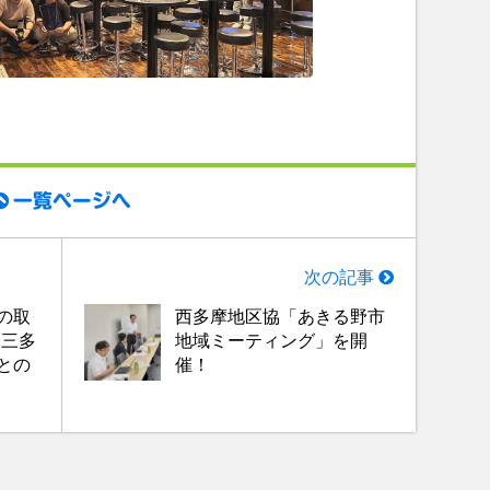
一覧ページへ
次の記事
の取
西多摩地区協「あきる野市
合三多
地域ミーティング」を開
との
催！