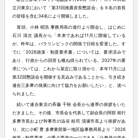
立川東京において「第31回推薦首長懇談会」を９名の首長
の皆様を含む34名により開催しました。
冒頭、小林 昭浩 事務局長の進行より開会し、はじめに
石川 清次 議長から「本来であれば11月に開催している
が、昨年は、パラリンピックの関係で日程を変更した。す
でに「2026政策・制度要求書」については、要求済みで
あり、行政からの回答も概ね得られている。2027年の要
求については、これから策定に取り掛かり、本年11月には
第32回懇談会を開催する見込みであることから、引き続き
連合三多摩の発展に向けて協力をお願いしたい」と、述べ
られました。
続いて連合東京の斉藤 千秋 会長から連帯の挨拶をいた
だきました。その後、市長会を代表して副会長の阿部 裕行
多摩市長および幹事市の澁谷 桂司 清瀬市長より挨拶があ
り、次に小町 豊 多摩東部第一地区協事務局長より「2026
政策・制度要求」の重点要求の一つである「公務員の賃金