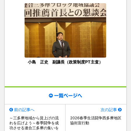
小島 正史 副議長（政策制度PT主査）
一覧ページへ
前の記事へ
次の記事
～三多摩地域から賃上げの流
2026春季生活闘争西多摩地区
れを広げよう～春季闘争を成
協街宣行動
功させる連合三多摩の集いを