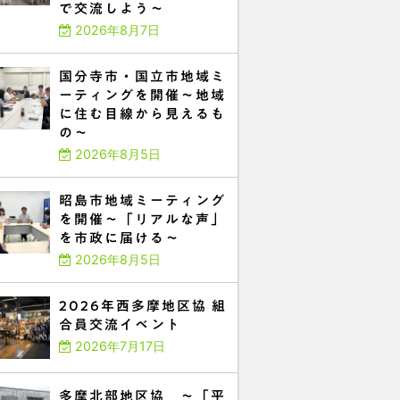
で交流しよう～
2026年8月7日
国分寺市・国立市地域ミ
ーティングを開催～地域
に住む目線から見えるも
の～
2026年8月5日
昭島市地域ミーティング
を開催～「リアルな声」
を市政に届ける～
2026年8月5日
2026年西多摩地区協 組
合員交流イベント
2026年7月17日
多摩北部地区協 ～「平