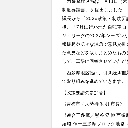
西多摩地区協は11月13日（木
制度要請書」を提出しました。
議長から「2026政策・制度
後、「7月に行われた自転車ロ
ジ・リーグの2027年シーズ
報提起や様々な課題で意見交換
た意見などを取りまとめたもの
して、真摯に回答させていただ
西多摩地区協は、引き続き推薦
て取り組みを進めていきます。
【政策要請の参加者】
《青梅市／大勢待 利明 市長》
《連合三多摩／熊谷 浩伸 西多
須﨑 伸一三多摩ブロック地協