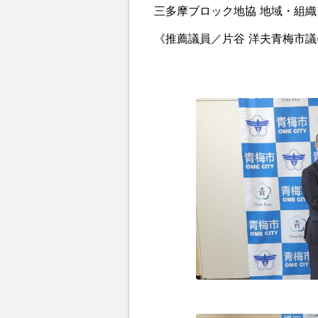
三多摩ブロック地協 地域・組
《推薦議員／片谷 洋夫青梅市