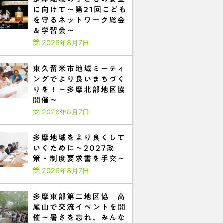
に向けて～第21回こども
を守るネットワーク総会
＆学習会～
2026年8月7日
東久留米市地域ミーティ
ングでより良いまちづく
りを！～多摩北部地区協
開催～
2026年8月7日
多摩地域をより良くして
いくために～2027政
策・制度要求書を手交～
2026年8月7日
多摩東部第二地区協 高
尾山で交流イベントを開
催～暑さを忘れ、みんな