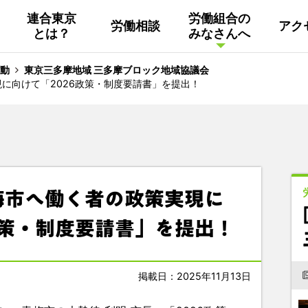
連合東京
労働組合の
労働相談
アク
とは？
みなさんへ
組織概要
活動
連合東京
Facebook
動
東京三多摩地域 三多摩ブロック地域協議会
に向けて「2026政策・制度要請書」を提出！
連合ユニオン東京
その他
中南ブロック地協
東京NET ログイン
梅市へ働く者の政策実現に
政策・制度要請書」を提出！
掲載日：2025年11月13日