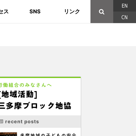
EN
セス
SNS
リンク
CN
44の構成組織
地域活動
東部ブロック地協
YouTube
主な取り組み
資料
西北ブロック
X/Twitter
印刷用パンフレット
連合東京方針
三多摩ブロック地協
用語集
労働組合のみなさんへ
[地域活動]
三多摩ブロック地協
recent posts
多摩地域の子どもの安全