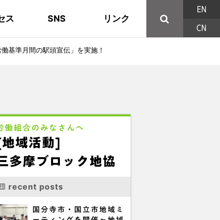
EN
セス
SNS
リンク
CN
44の構成組織
地域活動
東部ブロック地協
YouTube
主な取り組み
資料
西北ブロック
X/Twitter
労働基準月間の駅頭宣伝」を実施！
印刷用パンフレット
連合東京方針
三多摩ブロック地協
用語集
労働組合のみなさんへ
[地域活動]
三多摩ブロック地協
recent posts
国分寺市・国立市地域ミ
ーティングを開催～地域