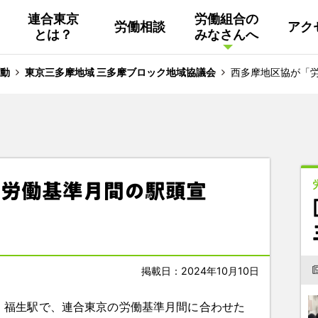
連合東京
労働組合の
労働相談
アク
とは？
みなさんへ
組織概要
活動
連合東京
Facebook
動
東京三多摩地域 三多摩ブロック地域協議会
西多摩地区協が「
連合ユニオン東京
その他
中南ブロック地協
「労働基準月間の駅頭宣
東京NET ログイン
掲載日：2024年10月10日
）福生駅で、連合東京の労働基準月間に合わせた