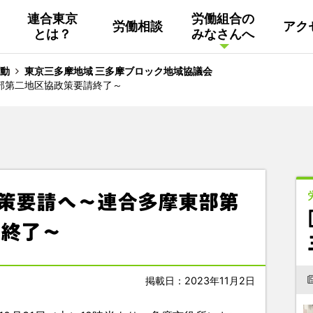
連合東京
労働組合の
労働相談
アク
とは？
みなさんへ
組織概要
活動
連合東京
Facebook
動
東京三多摩地域 三多摩ブロック地域協議会
東部第二地区協政策要請終了～
連合ユニオン東京
その他
中南ブロック地協
東京NET ログイン
政策要請へ～連合多摩東部第
請終了～
掲載日：2023年11月2日