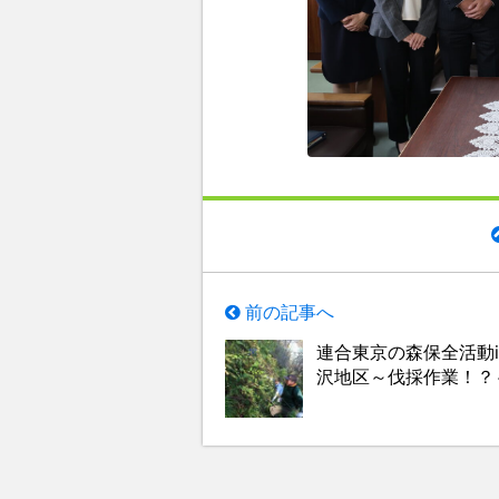
前の記事へ
連合東京の森保全活動i
沢地区～伐採作業！？