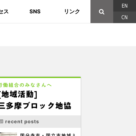
EN
セス
SNS
リンク
CN
44の構成組織
地域活動
東部ブロック地協
YouTube
主な取り組み
資料
西北ブロック
X/Twitter
印刷用パンフレット
連合東京方針
三多摩ブロック地協
用語集
労働組合のみなさんへ
[地域活動]
三多摩ブロック地協
recent posts
国分寺市・国立市地域ミ