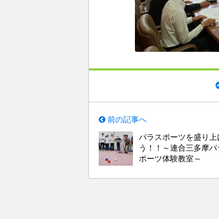
前の記事へ
パラスポーツを盛り上
う！！～連合三多摩パ
ポーツ体験教室～