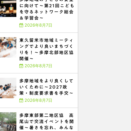
に向けて～第21回こども
を守るネットワーク総会
＆学習会～
2026年8月7日
東久留米市地域ミーティ
ングでより良いまちづく
りを！～多摩北部地区協
開催～
2026年8月7日
多摩地域をより良くして
いくために～2027政
策・制度要求書を手交～
2026年8月7日
多摩東部第二地区協 高
尾山で交流イベントを開
催～暑さを忘れ、みんな