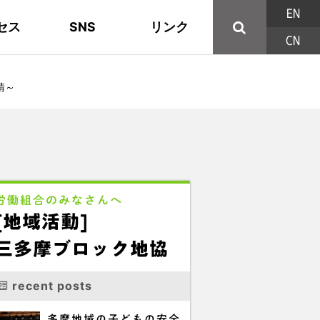
EN
セス
SNS
リンク
CN
44の構成組織
地域活動
東部ブロック地協
YouTube
主な取り組み
資料
西北ブロック
X/Twitter
請～
印刷用パンフレット
連合東京方針
三多摩ブロック地協
用語集
労働組合のみなさんへ
[地域活動]
三多摩ブロック地協
recent posts
多摩地域の子どもの安全