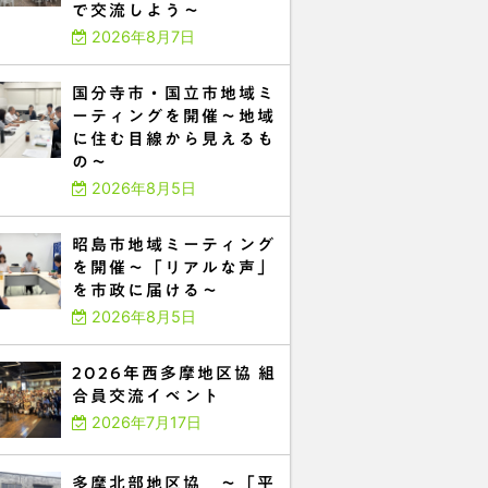
で交流しよう～
2026年8月7日
国分寺市・国立市地域ミ
ーティングを開催～地域
に住む目線から見えるも
の～
2026年8月5日
昭島市地域ミーティング
を開催～「リアルな声」
を市政に届ける～
2026年8月5日
2026年西多摩地区協 組
合員交流イベント
2026年7月17日
多摩北部地区協 ～「平