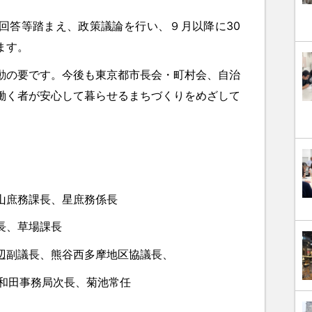
答等踏まえ、政策議論を行い、９月以降に30
ます。
の要です。今後も東京都市長会・町村会、自治
働く者が安心して暮らせるまちづくりをめざして
山庶務課長、星庶務係長
長、草場課長
辺副議長、熊谷西多摩地区協議長、
務局次長、菊池常任