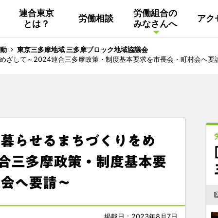
連合東京
労働組合の
労働相談
アク
とは？
みなさんへ
組織概要
活動
連合東京
Facebook
動
東京三多摩地域 三多摩ブロック地域協議会
めざして～2024連合三多摩政策・制度基本要求を市長会・町村会へ要
連合ユニオン東京
その他
中南ブロック地協
東京NET ログイン
て暮らせるまちづくりをめ
連合三多摩政策・制度基本要
村会へ要請～
掲載日：2023年8月7日