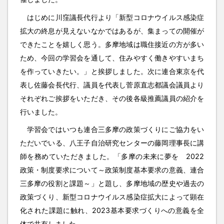
はじめに川窪議長代行より「新型コロナウイルス感染症
拡大の終息が見えないなかではあるが、集まっての開催が
できたことを嬉しく思う。多摩地域は職住接近の方が多い
ため、今回の学習会を通して、住みやすく働きやすいまち
を作っていきたい。」と挨拶しました。次に連合東京を代
表し佐藤会長代行、議員を代表し菅原直志都議会議員より
それぞれご挨拶をいただき、その後各級推薦議員の紹介を
行いました。
学習会ではいつも連合三多摩の政策づくりにご協力をい
ただいでいる、八王子自治研究センターの藤岡理事長に講
師を務めていただきました。「多摩の未来に夢を 2022
政策・制度要求について～政策制度基本要求の意義、連合
三多摩の役割と課題～」と題し、多摩地域の歴史や過去の
政策づくり、新型コロナウイルス感染症拡大によって顕在
化された課題に触れ、2023基本要求づくりへの意義を全
体で共有しました。