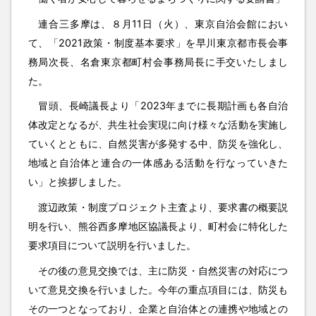
連合三多摩は、８月11日（火）、東京自治会館におい
て、「2021政策・制度基本要求」を早川東京都市長会事
務局次長、名倉東京都町村会事務局長に手交いたしまし
た。
冒頭、長崎議長より「2023年までに長期計画も各自治
体改定となるが、共生社会実現に向け様々な活動を実施し
ていくとともに、自然災害が多発する中、防災を強化し、
地域と自治体と連合の一体感ある活動を行なっていきた
い」と挨拶しました。
渡辺政策・制度プロジェクト主査より、要求書の概要説
明を行い、熊谷西多摩地区協議長より、町村会に特化した
要求項目について説明を行いました。
その後の意見交換では、主に防災・自然災害の対応につ
いて意見交換を行いました。今年の重点項目には、防災も
その一つとなっており、企業と自治体との連携や地域との