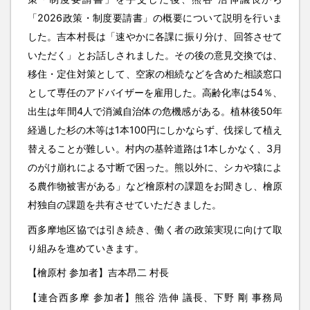
「2026政策・制度要請書」の概要について説明を行いま
した。吉本村長は「速やかに各課に振り分け、回答させて
いただく」とお話しされました。その後の意見交換では、
移住・定住対策として、空家の相続などを含めた相談窓口
として専任のアドバイザーを雇用した。高齢化率は54％、
出生は年間4人で消滅自治体の危機感がある。植林後50年
経過した杉の木等は1本100円にしかならず、伐採して植え
替えることが難しい。村内の基幹道路は1本しかなく、3月
のがけ崩れによる寸断で困った。熊以外に、シカや猿によ
る農作物被害がある」など檜原村の課題をお聞きし、檜原
村独自の課題を共有させていただきました。
西多摩地区協では引き続き、働く者の政策実現に向けて取
り組みを進めていきます。
【檜原村 参加者】吉本昂二 村長
【連合西多摩 参加者】熊谷 浩伸 議長、下野 剛 事務局