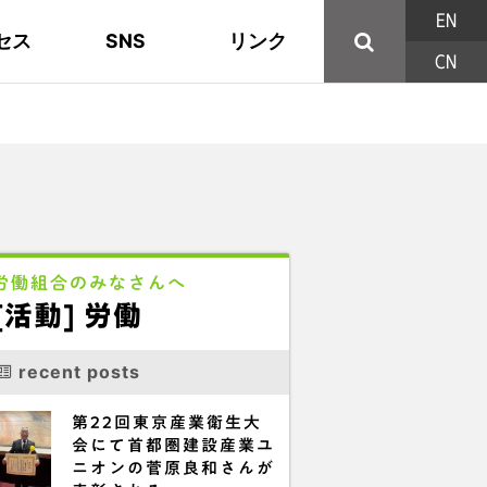
EN
セス
SNS
リンク
CN
44の構成組織
地域活動
東部ブロック地協
YouTube
主な取り組み
資料
西北ブロック
X/Twitter
印刷用パンフレット
連合東京方針
三多摩ブロック地協
用語集
労働組合のみなさんへ
[活動] 労働
recent posts
第22回東京産業衛生大
会にて首都圏建設産業ユ
ニオンの菅原良和さんが