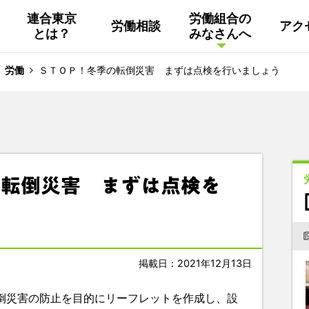
連合東京
労働組合の
労働相談
アク
とは？
みなさんへ
組織概要
活動
連合東京
Facebook
労働
ＳＴＯＰ！冬季の転倒災害 まずは点検を行いましょう
連合ユニオン東京
その他
中南ブロック地協
の転倒災害 まずは点検を
東京NET ログイン
掲載日：2021年12月13日
倒災害の防止を目的にリーフレットを作成し、設