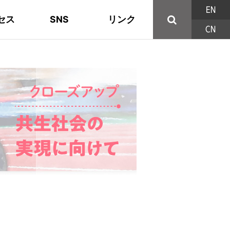
EN
セス
SNS
リンク
CN
44の構成組織
地域活動
東部ブロック地協
YouTube
主な取り組み
資料
西北ブロック
X/Twitter
印刷用パンフレット
連合東京方針
三多摩ブロック地協
用語集