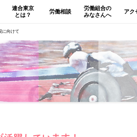
連合東京
労働組合の
労働相談
アク
とは？
みなさんへ
組織概要
活動
連合東京
Facebook
現に向けて
連合ユニオン東京
その他
中南ブロック地協
東京NET ログイン