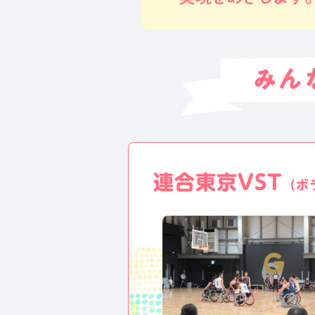
連合東京VST
（ボ