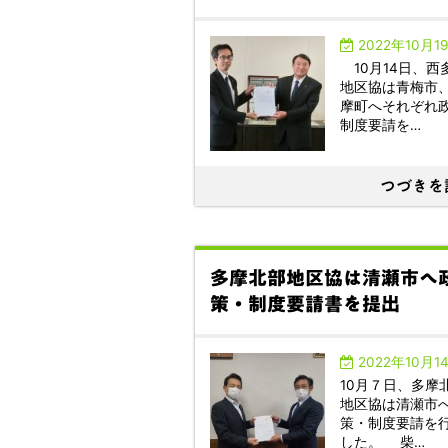
2022年10月1
10月14日、西
地区協は青梅市
摩町へそれぞれ
制度要請を…
つづきを
多摩北部地区協は清瀬市へ
策・制度要請書を提出
2022年10月1
10月７日、多摩
地区協は清瀬市
策・制度要請を
した。 柴…