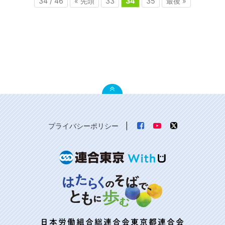
34 / 46
« 先頭
33
34
35
最後 »
プライバシーポリシー
|
日本労働組合総連合会東京都連合会