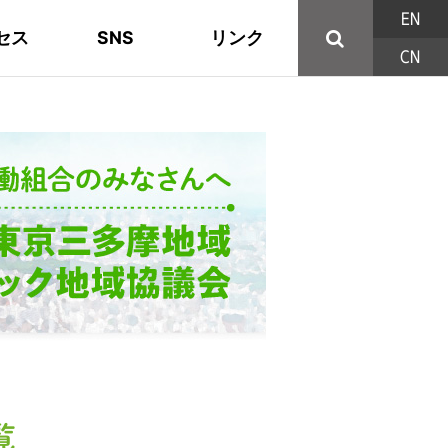
EN
セス
SNS
リンク
CN
44の構成組織
地域活動
東部ブロック地協
YouTube
主な取り組み
資料
西北ブロック
X/Twitter
印刷用パンフレット
連合東京方針
三多摩ブロック地協
用語集
覧