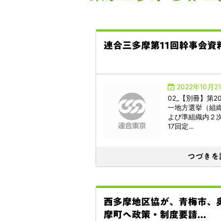
連合三多摩第11回幹事会資
2022年10月2
02_【別冊】第2
一地方選挙（組
よび準組織内２
17回定…
つづきを
西多摩地区協が、青梅市、
摩町へ政策・制度要請...