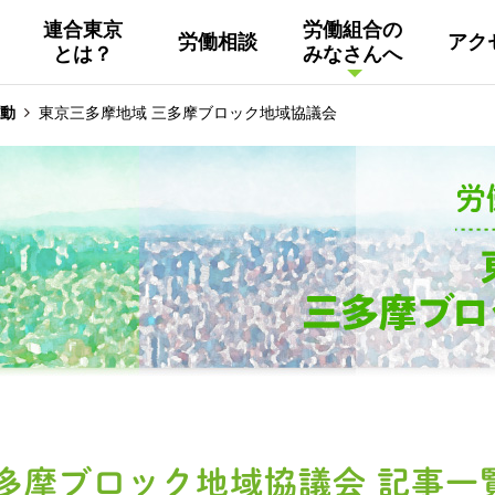
連合東京
労働組合の
労働相談
アク
とは？
みなさんへ
組織概要
活動
連合東京
Facebook
動
東京三多摩地域 三多摩ブロック地域協議会
連合ユニオン東京
その他
中南ブロック地協
東京NET ログイン
多摩ブロック地域協議会 記事一