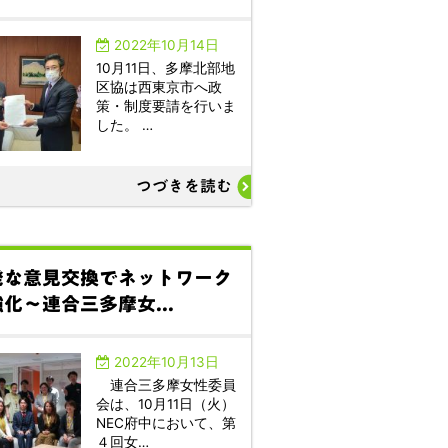
2022年10月14日
10月11日、多摩北部地
区協は西東京市へ政
策・制度要請を行いま
した。 …
つづきを読む
発な意見交換でネットワーク
化～連合三多摩女...
2022年10月13日
連合三多摩女性委員
会は、10月11日（火）
NEC府中において、第
４回女…