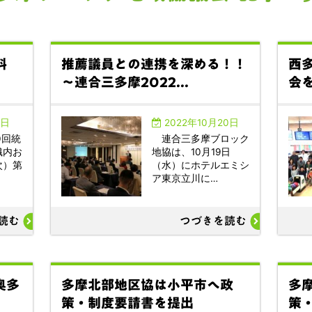
料
推薦議員との連携を深める！！
西
～連合三多摩2022...
会
1日
2022年10月20日
0回統
連合三多摩ブロック
織内お
地協は、10月19日
次）第
（水）にホテルエミシ
ア東京立川に…
読む
つづきを読む
奥多
多摩北部地区協は小平市へ政
多
策・制度要請書を提出
策