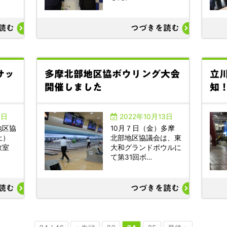
読む
つづきを読む
サッ
多摩北部地区協ボウリング大会
立
開催しました
知！
3日
2022年10月13日
地区協
10月７日（金）多摩
土）
北部地区協議会は、東
教室
大和グランドボウルに
…
て第31回ボ…
読む
つづきを読む