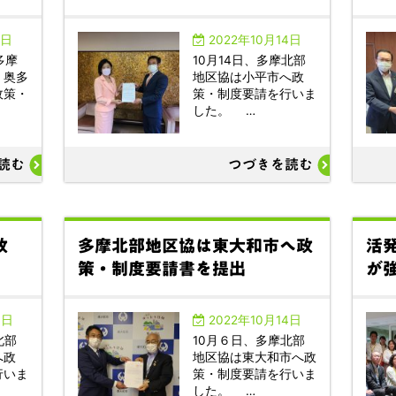
9日
2022年10月14日
多摩
10月14日、多摩北部
、奥多
地区協は小平市へ政
政策・
策・制度要請を行いま
した。 …
読む
つづきを読む
政
多摩北部地区協は東大和市へ政
活
策・制度要請書を提出
が強
4日
2022年10月14日
北部
10月６日、多摩北部
へ政
地区協は東大和市へ政
行いま
策・制度要請を行いま
した。 …