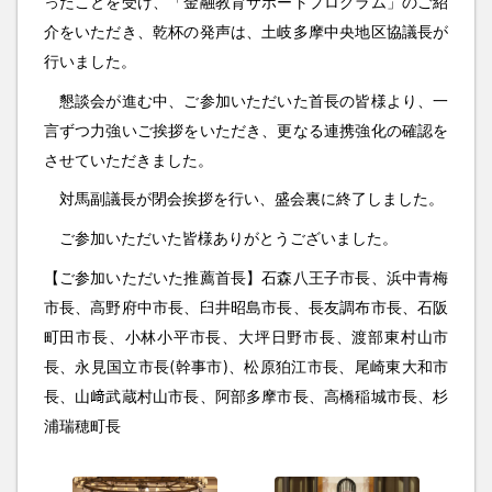
ったことを受け、「金融教育サポートプログラム」のご紹
介をいただき、乾杯の発声は、土岐多摩中央地区協議長が
行いました。
懇談会が進む中、ご参加いただいた首長の皆様より、一
言ずつ力強いご挨拶をいただき、更なる連携強化の確認を
させていただきました。
対馬副議長が閉会挨拶を行い、盛会裏に終了しました。
ご参加いただいた皆様ありがとうございました。
【ご参加いただいた推薦首長】石森八王子市長、浜中青梅
市長、高野府中市長、臼井昭島市長、長友調布市長、石阪
町田市長、小林小平市長、大坪日野市長、渡部東村山市
長、永見国立市長(幹事市)、松原狛江市長、尾崎東大和市
長、山﨑武蔵村山市長、阿部多摩市長、高橋稲城市長、杉
浦瑞穂町長