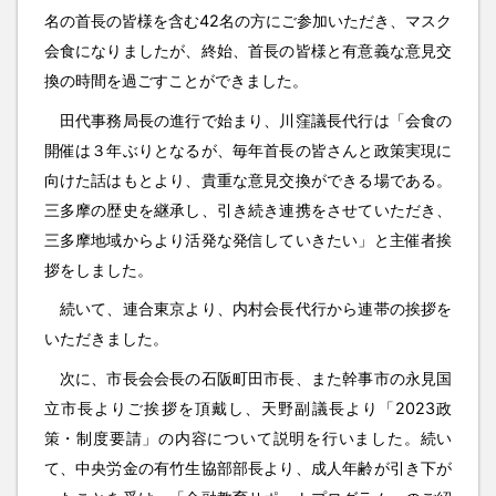
名の首長の皆様を含む42名の方にご参加いただき、マスク
会食になりましたが、終始、首長の皆様と有意義な意見交
換の時間を過ごすことができました。
田代事務局長の進行で始まり、川窪議長代行は「会食の
開催は３年ぶりとなるが、毎年首長の皆さんと政策実現に
向けた話はもとより、貴重な意見交換ができる場である。
三多摩の歴史を継承し、引き続き連携をさせていただき、
三多摩地域からより活発な発信していきたい」と主催者挨
拶をしました。
続いて、連合東京より、内村会長代行から連帯の挨拶を
いただきました。
次に、市長会会長の石阪町田市長、また幹事市の永見国
立市長よりご挨拶を頂戴し、天野副議長より「2023政
策・制度要請」の内容について説明を行いました。続い
て、中央労金の有竹生協部部長より、成人年齢が引き下が