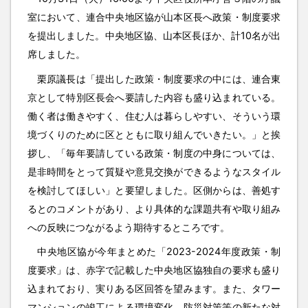
室において、連合中央地区協が山本区長へ政策・制度要求
を提出しました。中央地区協、山本区長ほか、計10名が出
席しました。
栗原議長は「提出した政策・制度要求の中には、連合東
京として特別区長会へ要請した内容も盛り込まれている。
働く者は働きやすく、住む人は暮らしやすい、そういう環
境づくりのために区とともに取り組んでいきたい。」と挨
拶し、「毎年要請している政策・制度の中身については、
是非時間をとって質疑や意見交換ができるようなスタイル
を検討してほしい」と要望しました。区側からは、善処す
るとのコメントがあり、より具体的な課題共有や取り組み
への反映につながるよう期待するところです。
中央地区協が今年まとめた「2023-2024年度政策・制
度要求」は、赤字で記載した中央地区協独自の要求も盛り
込まれており、実りある区回答を望みます。また、タワー
マンションの竣工による環境変化、防災対策等の新たな対