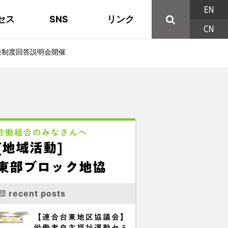
EN
セス
SNS
リンク
CN
44の構成組織
地域活動
東部ブロック地協
YouTube
主な取り組み
資料
西北ブロック
X/Twitter
策制度回答説明会開催
印刷用パンフレット
連合東京方針
三多摩ブロック地協
用語集
労働組合のみなさんへ
[地域活動]
東部ブロック地協
recent posts
【連合台東地区協議会】
労働者自主福祉運動セミ