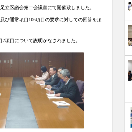
り足立区議会第二会議室にて開催致しました。
目及び通常項目
106
項目の要求に対しての回答を頂
目
7
項目について説明がなされました。