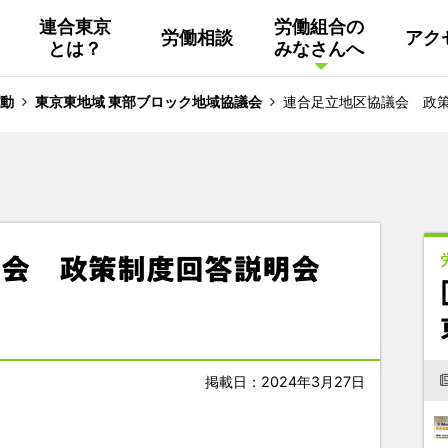
連合東京
労働組合の
労働相談
アク
とは？
みなさんへ
組織概要
活動
連合東京
Facebook
動
東京東地域 東部ブロック地域協議会
連合足立地区協議会 政
連合ユニオン東京
その他
中南ブロック地協
議会 政策制度回答説明会
東京NET ログイン
掲載日：2024年3月27日