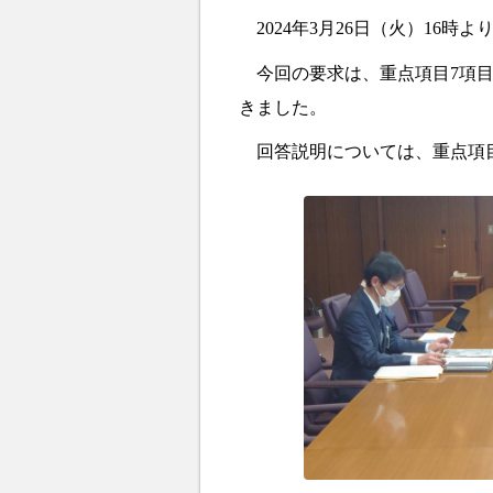
2024
年
3
月
26
日（火）
16
時よ
今回の要求は、重点項目
7
項
きました。
回答説明については、重点項