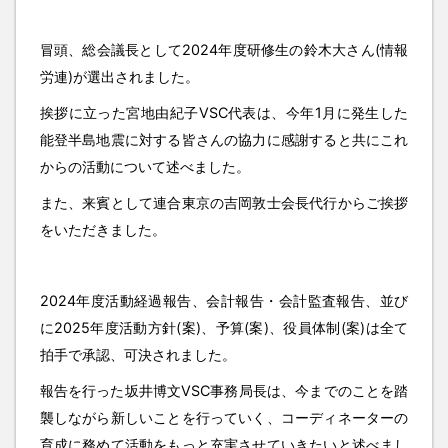
冒頭、総会議長として2024年度研修生の鈴木大さん(情報
労連)が選出されました。
挨拶に立った宮地由紀子VSC代表は、今年1月に発生した
能登半島地震に対する皆さんの協力に感謝すると共にこれ
からの活動について述べました。
また、来賓として連合東京の吉岡敦士会長代行からご挨拶
をいただきました。
2024年度活動経過報告、会計報告・会計監査報告、並び
に2025年度活動方針(案)、予算(案)、役員体制(案)は全て
拍手で承認、可決されました。
報告を行った坂井博文VSC事務局長は、今までのことを踏
襲しながら新しいことを行っていく、コーディネーターの
育成に務めて活動をもっと充実させていきたいと述べまし