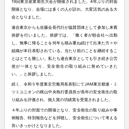
19回東京産業衛生大会が開催されました。4年ぶりの対面
開催となり、会場には多くの人が訪れ、大変活気のある大
会となりました。
連合東京からも佐藤会長代行が協賛団体として参加し来賓
挨拶を行いました。挨拶では、「働く者が朝会社へ出勤
し、無事に帰ることを何年も積み重ね続けて出来た方々や
組織が本日表彰されている。当たり前のことを継続するこ
とはとても難しい。私たち連合東京としても引き続き公労
使が一体となり、安全衛生の取り組みに努めていきた
い。」と挨拶しました。
続く、令和５年度東京労働局長表彰にてJAM東京都連・ミ
ツミユニオンの梶山中央執行委員長が長年の安全衛生の取
り組みを評価され、個人賞の功績賞を受賞されました。
４年ぶりの対面での開催となり、安全衛生の取り組みや事
例報告、特別報告などを拝聴し、安全衛生について考える
良いきっかけとなりました。