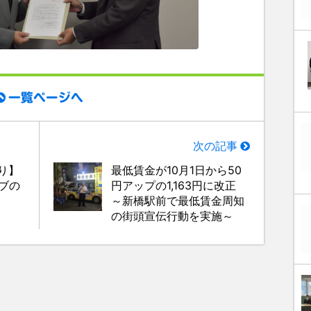
一覧ページへ
次の記事
より】
最低賃金が10月1日から50
イブの
円アップの1,163円に改正
～新橋駅前で最低賃金周知
の街頭宣伝行動を実施～