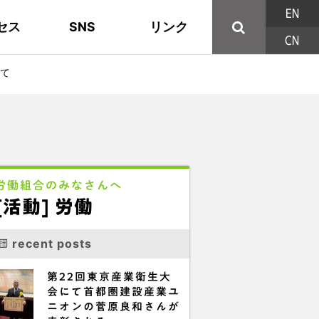
EN
セス
SNS
リンク
CN
44の構成組織
地域活動
東部ブロック地協
YouTube
主な取り組み
資料
西北ブロック
X/Twitter
て
印刷用パンフレット
連合東京方針
三多摩ブロック地協
用語集
労働組合のみなさんへ
[活動] 労働
recent posts
第22回東京産業衛生大
会にて首都圏建設産業ユ
ニオンの菅原良和さんが