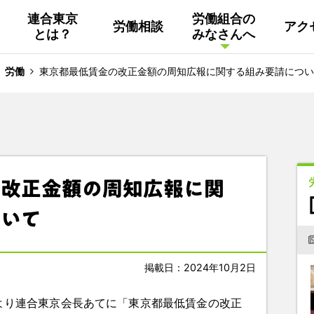
連合東京
労働組合の
労働相談
アク
とは？
みなさんへ
組織概要
活動
連合東京
Facebook
労働
東京都最低賃金の改正金額の周知広報に関する組み要請につい
連合ユニオン東京
その他
中南ブロック地協
の改正金額の周知広報に関
東京NET ログイン
ついて
掲載日：2024年10月2日
長より連合東京会長あてに「東京都最低賃金の改正