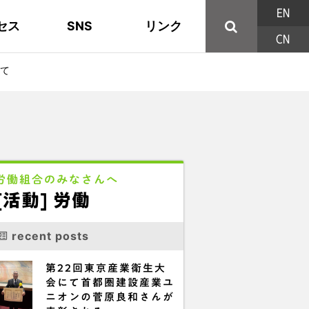
EN
セス
SNS
リンク
CN
44の構成組織
地域活動
東部ブロック地協
YouTube
主な取り組み
資料
西北ブロック
X/Twitter
て
印刷用パンフレット
連合東京方針
三多摩ブロック地協
用語集
労働組合のみなさんへ
[活動] 労働
recent posts
第22回東京産業衛生大
会にて首都圏建設産業ユ
ニオンの菅原良和さんが