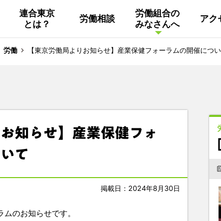
連合東京
労働組合の
労働相談
アク
とは？
みなさんへ
組織概要
活動
連合東京
Facebook
労働
【東京労働局よりお知らせ】産業保健フォーラムの開催につい
連合ユニオン東京
その他
中南ブロック地協
りお知らせ】産業保健フォ
東京NET ログイン
ついて
掲載日：2024年8月30日
ラムのお知らせです。