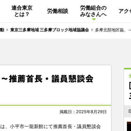
連合東京
労働組合の
労働相談
アク
とは？
みなさんへ
組織概要
活動
連合東京
Facebook
動
東京三多摩地域 三多摩ブロック地域協議会
多摩北部地区協、
連合ユニオン東京
その他
中南ブロック地協
、～推薦首長・議員懇談会
東京NET ログイン
掲載日：2025年8月29日
協は、小平市一龍新館にて推薦首長・議員懇談会