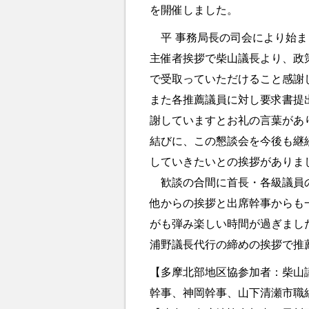
を開催しました。
平 事務局長の司会により始ま
主催者挨拶で柴山議長より、政
で受取っていただけること感謝
また各推薦議員に対し要求書提
謝していますとお礼の言葉があ
結びに、この懇談会を今後も継
していきたいとの挨拶がありま
歓談の合間に首長・各級議員の
他からの挨拶と出席幹事からも
がも弾み楽しい時間が過ぎまし
浦野議長代行の締めの挨拶で推
【多摩北部地区協参加者：柴山
幹事、神岡幹事、山下清瀬市職