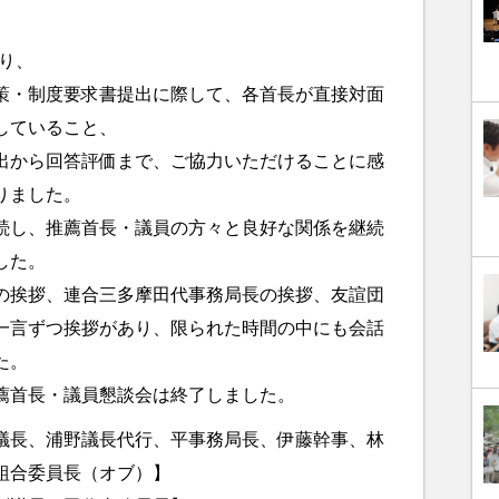
り、
策・制度要求書提出に際して、各首長が直接対面
していること、
出から回答評価まで、ご協力いただけることに感
りました。
続し、推薦首長・議員の方々と良好な関係を継続
した。
挨拶、連合三多摩田代事務局長の挨拶、友諠団
一言ずつ挨拶があり、限られた時間の中にも会話
た。
薦首長・議員懇談会は終了しました。
議長、浦野議長代行、平事務局長、伊藤幹事、林
組合委員長（オブ）】