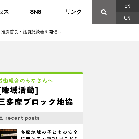
EN
セス
SNS
リンク
CN
44の構成組織
地域活動
東部ブロック地協
YouTube
主な取り組み
資料
西北ブロック
X/Twitter
～推薦首長・議員懇談会を開催～
印刷用パンフレット
連合東京方針
三多摩ブロック地協
用語集
労働組合のみなさんへ
[地域活動]
三多摩ブロック地協
recent posts
多摩地域の子どもの安全
に向けて～第21回こども