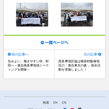
一覧ページへ
前の記事へ
次の記事
住みよい、働きやすい街、町
西多摩地区協は檜原村飯塚地
田へ～連合南多摩地域ミーテ
区の「連合東京の森 」保全活
ィングを開催～
動を実施しました！
検索
EN
CN