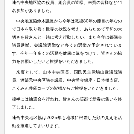
連合中央地区協の役員、組合員の皆様、来賓の皆様など41
名参加がありました。
中央地区協鈴木議長から今年は戦後80年の節目の年なの
で日本を取り巻く世界の状況を考え、あらためて平和の大
切さを皆さんと一緒に考え行動したい、また今年は都議会
議員選挙、参議院選挙など多くの選挙が予定されていま
す、今年一年多くの活動を健康に気をつけて、皆さんの協
力をお願いしたいと挨拶をいただきました。
来賓として、山本中央区長、国民民主党鳩山衆議院議
員、渡部元中央区議会議員、中央労金銀座・日本橋支店、
こくみん共催コープの皆様からご挨拶をいただきました。
後半には抽選会を行われ、皆さんの笑顔で新春の集いを終
了しました。
連合中央地区協は2025年も地域に根差した顔の見える活
動を推進してまいります。