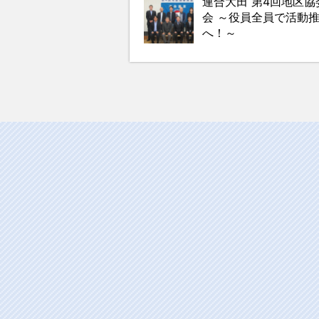
連合大田 第4回地区協
会 ～役員全員で活動
へ！～