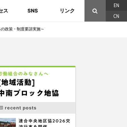
EN
セス
SNS
リンク
CN
44の構成組織
地域活動
東部ブロック地協
YouTube
主な取り組み
資料
西北ブロック
X/Twitter
への政策・制度要請実施～
印刷用パンフレット
連合東京方針
三多摩ブロック地協
用語集
労働組合のみなさんへ
[地域活動]
中南ブロック地協
recent posts
連合中央地区協2026交
流行事を開催