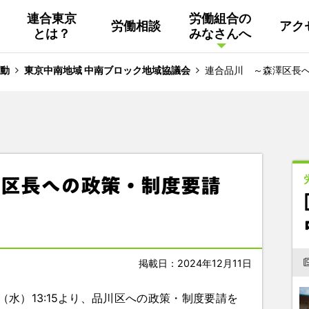
連合東京
労働組合の
労働相談
アク
とは？
みなさんへ
組織概要
活動
連合東京
Facebook
動
東京中南地域 中南ブロック地域協議会
連合品川 ～森澤区長
連合ユニオン東京
その他
中南ブロック地協
澤区長への政策・制度要請
東京NET ログイン
掲載日：2024年12月11日
（水）13:15より、品川区への政策・制度要請を