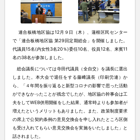
連合板橋地区協は12月９日（木）、蓮根区民センター
で「連合板橋地区協 第29回定期総会」を開催しました。
代議員15名(内女性3名20％)委任10名、役員12名、来賓11
名の38名が参加しました。
総会議長については寺田代議員（全自交）を議長に選出
しました。本大会で退任をする藤﨑議長（印刷労連）か
ら、「４年間を振り返ると新型コロナの影響で思った活動
ができなかったことが残念でしたが、地区協の幹事会は工
夫をしてWEB併用開催をした結果、通常時よりも参加者が
増えたというメリットもありました。また、政策制度要求
の席上で公契約条例の意見交換会を申し入れたところ区側
も受け入れてもらい意見交換会を実施をいたしました」と
話されました。