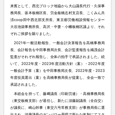
来賓として、西北ブロック地協から大山議長代行・久保事
務局長、坂本板橋区長、労金板橋志村支店長、こくみん共
済coop田中西北部支所長、東京都労働相談情報センター
大谷池袋事務所長、高沢・中妻・小幡板橋区議より、それ
ぞれご挨拶を賜りました。
2021年一般活動報告、一般会計決算報告を高橋事務局
長、会計報告を中田事務局次長、会計監査報告を織茂会計
監査がそれぞれ報告し、全体の拍手で承認されました。続
いて、2022年度・2023年度活動方針（案）・2022年度
一般会計予算（案）を中田事務局次長、2022年度・2023
年度役員選出（案）を高橋事務局長が提案し、全会一致で
承認されました。
本総会を持って、藤﨑議長（印刷労連）・高橋事務局長
（東交板橋支部）が退任し、新たに須藤副議長（全自交）
が議長に、崎山幹事（東交六号常務支部）が事務局長に選
出され、須藤議長のガンバロー斉唱で新たな体制にてスタ