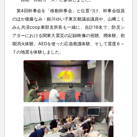
第4回幹事会を「移動幹事会」と位置づけ、幹事会役員
のほか後藤なみ・銀川ゆい子東京都議会議員や、山﨑こく
みん共済coop東部支所長も一緒に、合計16名で、防災シ
アターにおける関東大震災の記録映像の視聴、煙体験、初
期消火体験、AEDを使った応急救護体験、そして震度６～
７の地震を体験しました。