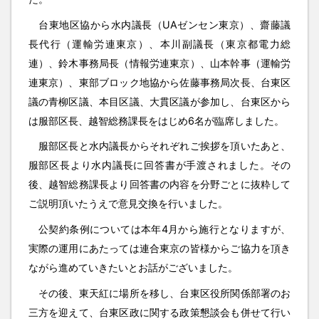
台東地区協から水内議長（UAゼンセン東京）、齋藤議
長代行（運輸労連東京）、本川副議長（東京都電力総
連）、鈴木事務局長（情報労連東京）、山本幹事（運輸労
連東京）、東部ブロック地協から佐藤事務局次長、台東区
議の青柳区議、本目区議、大貫区議が参加し、台東区から
は服部区長、越智総務課長をはじめ6名が臨席しました。
服部区長と水内議長からそれぞれご挨拶を頂いたあと、
服部区長より水内議長に回答書が手渡されました。その
後、越智総務課長より回答書の内容を分野ごとに抜粋して
ご説明頂いたうえで意見交換を行いました。
公契約条例については本年4月から施行となりますが、
実際の運用にあたっては連合東京の皆様からご協力を頂き
ながら進めていきたいとお話がございました。
その後、東天紅に場所を移し、台東区役所関係部署のお
三方を迎えて、台東区政に関する政策懇談会も併せて行い