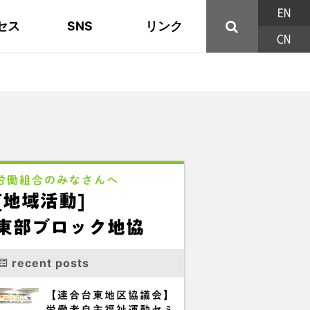
EN
セス
SNS
リンク
CN
44の構成組織
地域活動
東部ブロック地協
YouTube
主な取り組み
資料
西北ブロック
X/Twitter
印刷用パンフレット
連合東京方針
三多摩ブロック地協
用語集
労働組合のみなさんへ
[地域活動]
東部ブロック地協
recent posts
【連合台東地区協議会】
労働者自主福祉運動セミ