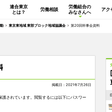
連合東京
労働組合の
労働相談
アク
とは？
みなさんへ
組織概要
活動
連合東京
Facebook
動
東京東地域 東部ブロック地域協議会
第20回幹事会資料
連合ユニオン東京
その他
中南ブロック地協
料
東京NET ログイン
掲載日：2021年7月26日
保護されています。閲覧するには以下にパスワー