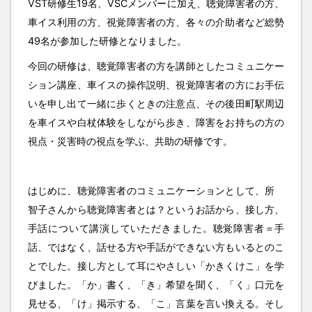
VST研修生19名、VSCメンバーに加え、聴覚障害者の方、
車イス利用の方、視覚障害者の方、各々の介助者など総勢
49名が参加した研修となりました。
今回の研修は、聴覚障害者の方を講師としたコミュニケー
ション講座、車イスの操作説明、視覚障害者の方にお手伝
いを申し出て一緒に歩くときの注意点、その後田町駅周辺
を車イスや白杖体験をしながら歩き、障害をお持ちの方の
視点・災害時の視点を学ぶ、共助の研修です。
はじめに、聴覚障害者のコミュニケーションとして、所
智子さんから聴覚障害者とは？というお話から、接し方、
手話について講演していただきました。聴覚障害者＝手
話、ではなく、話せる方や手話ができない方もいるとのこ
とでした。接し方として耳にやさしい「かきくけこ」を学
びました。「か」書く、「き」希望を聞く、「く」口元を
見せる、「け」掲示する、「こ」言葉を言い換える。そし