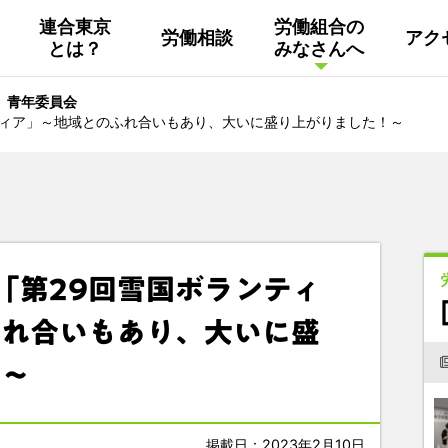
連合東京
労働組合の
労働相談
アク
とは？
みなさんへ
組織概要
活動
連合東京
Facebook
青年委員会
ティア」～地域とのふれ合いもあり、大いに盛り上がりました！～
連合ユニオン東京
その他
中南ブロック地協
東京NET ログイン
「第29回雪国ボランティ
ふれ合いもあり、大いに盛
！～
掲載日：2023年2月10日