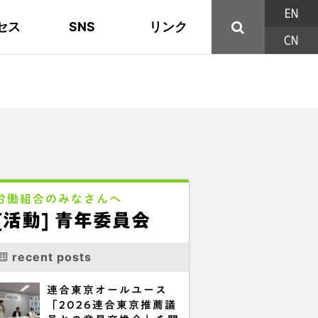
EN
セス
SNS
リンク
CN
44の構成組織
地域活動
東部ブロック地協
YouTube
主な取り組み
資料
西北ブロック
X/Twitter
印刷用パンフレット
連合東京方針
三多摩ブロック地協
用語集
労働組合のみなさんへ
[活動] 青年委員会
recent posts
連合東京オールユース
「2026連合東京推薦議