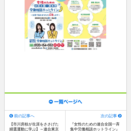
一覧ページへ
前の記事へ
次の記事
【市川房枝が生涯をささげた
『女性のための連合全国一斉
婦選運動に学ぶ】～連合東京
集中労働相談ホットライン』