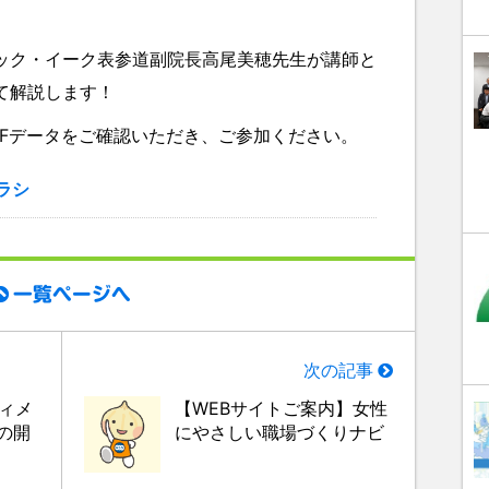
。
ック・イーク表参道副院長高尾美穂先生が講師と
て解説します！
DFデータをご確認いただき、ご参加ください。
ラシ
一覧ページへ
次の記事
ウィメ
【WEBサイトご案内】女性
の開
にやさしい職場づくりナビ