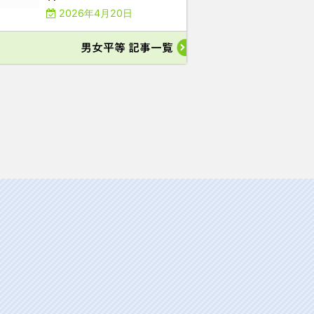
2026年4月20日
男女平等 記事一覧