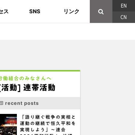
EN
セス
SNS
リンク
CN
44の構成組織
地域活動
東部ブロック地協
YouTube
主な取り組み
資料
西北ブロック
X/Twitter
印刷用パンフレット
連合東京方針
三多摩ブロック地協
用語集
労働組合のみなさんへ
[活動] 連帯活動
recent posts
「語り継ぐ戦争の実相と
運動の継続で恒久平和を
実現しよう」～連合