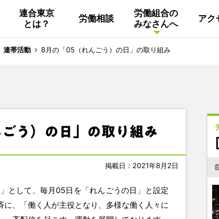
連合東京
労働組合の
労働相談
アク
とは？
みなさんへ
組織概要
活動
連合東京
Facebook
連帯活動
8月の「05（れんごう）の日」の取り組み
連合ユニオン東京
その他
中南ブロック地協
んごう）の日」の取り組み
東京NET ログイン
掲載日：2021年8月2日
ン」として、毎月05日を「れんごうの日」と設定
斉に、「働く人が主役となり、多様な働く人々に