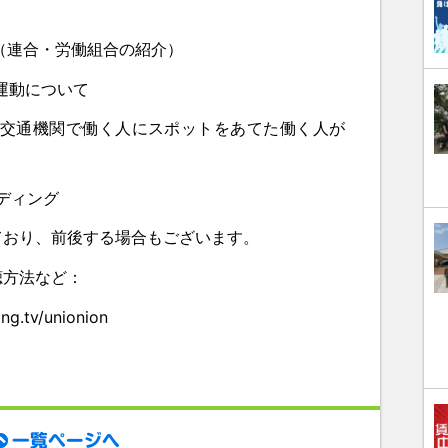
（連合・労働組合の紹介）
運動について
共交通機関で働く人にスポットをあてた働く人が
ンディング
、前後する場合もございます。
聴方法など：
.tv/unionion
一覧ページへ