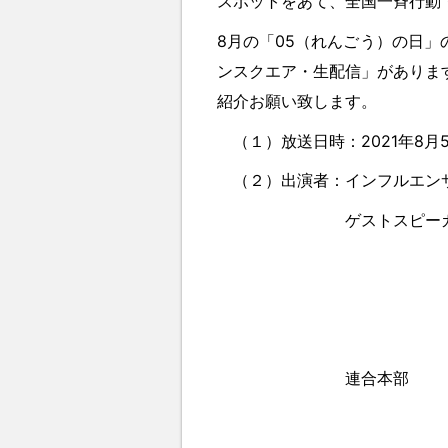
スポットをあて、全国一斉行動
8月の「05（れんごう）の日
ンスクエア・生配信」がありま
紹介お願い致します。
（１）放送日時：2021年8月5日(木
（２）出演者：インフルエンサ
ゲストスピーカー：私
私鉄中国・広島
連合広島・
連合長崎・
連合本部 ：連帯