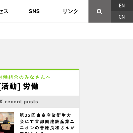
EN
セス
SNS
リンク
CN
44の構成組織
地域活動
東部ブロック地協
YouTube
主な取り組み
資料
西北ブロック
X/Twitter
印刷用パンフレット
連合東京方針
三多摩ブロック地協
用語集
労働組合のみなさんへ
[活動] 労働
recent posts
第22回東京産業衛生大
会にて首都圏建設産業ユ
ニオンの菅原良和さんが