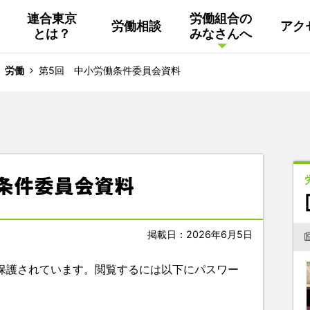
連合東京
労働組合の
労働相談
アク
とは？
みなさんへ
組織概要
活動
連合東京
Facebook
労働
第5回 中小労働条件委員会資料
連合ユニオン東京
その他
中南ブロック地協
条件委員会資料
東京NET ログイン
掲載日：2026年6月5日
保護されています。閲覧するには以下にパスワー