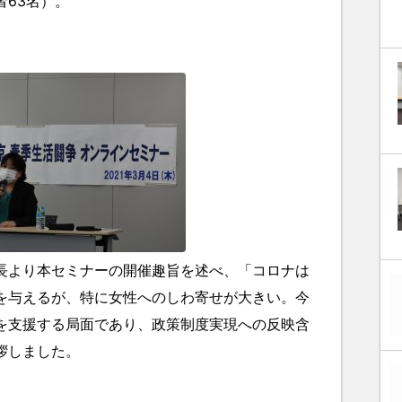
63名）。
より本セミナーの開催趣旨を述べ、「コロナは
を与えるが、特に女性へのしわ寄せが大きい。今
を支援する局面であり、政策制度実現への反映含
拶しました。