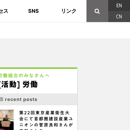
EN
セス
SNS
リンク
CN
44の構成組織
地域活動
東部ブロック地協
YouTube
主な取り組み
資料
西北ブロック
X/Twitter
印刷用パンフレット
連合東京方針
三多摩ブロック地協
用語集
労働組合のみなさんへ
[活動] 労働
recent posts
第22回東京産業衛生大
会にて首都圏建設産業ユ
ニオンの菅原良和さんが