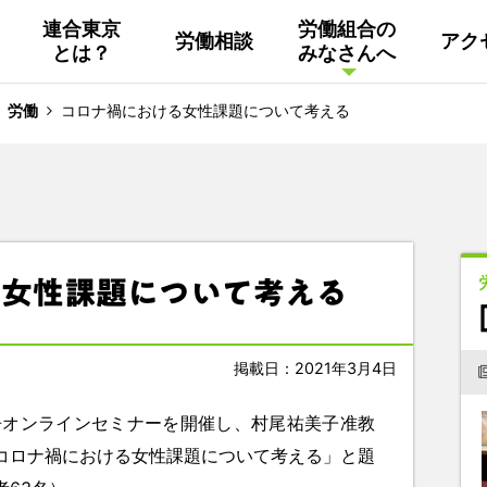
連合東京
労働組合の
労働相談
アク
とは？
みなさんへ
組織概要
活動
連合東京
Facebook
労働
コロナ禍における女性課題について考える
連合ユニオン東京
その他
中南ブロック地協
る女性課題について考える
東京NET ログイン
掲載日：2021年3月4日
争オンラインセミナーを開催し、村尾祐美子准教
コロナ禍における女性課題について考える」と題