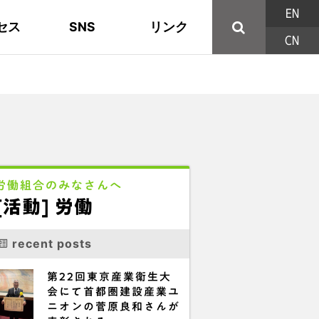
EN
セス
SNS
リンク
CN
44の構成組織
地域活動
東部ブロック地協
YouTube
主な取り組み
資料
西北ブロック
X/Twitter
印刷用パンフレット
連合東京方針
三多摩ブロック地協
用語集
労働組合のみなさんへ
[活動] 労働
recent posts
第22回東京産業衛生大
会にて首都圏建設産業ユ
ニオンの菅原良和さんが