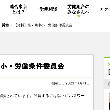
連合東京
労働組合の
労働相談
アク
とは？
みなさんへ
組織概要
活動
連合東京
Facebook
労働
【資料】第７回中小・労働条件委員会
連合ユニオン東京
その他
中南ブロック地協
中小・労働条件委員会
東京NET ログイン
掲載日：2023年1月11日
保護されています。閲覧するには以下にパスワー