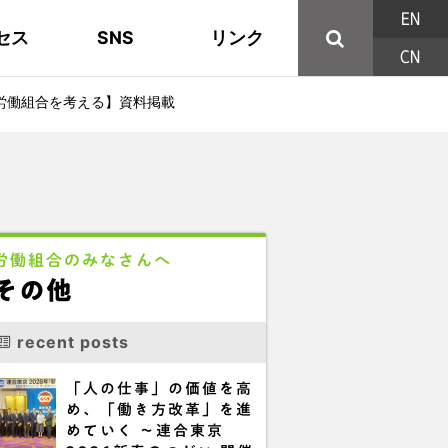
EN
セス
SNS
リンク
CN
44の構成組織
地域活動
東部ブロック地協
YouTube
主な取り組み
資料
西北ブロック
X/Twitter
労働組合を考える】資料掲載
印刷用パンフレット
連合東京方針
三多摩ブロック地協
用語集
労働組合のみなさんへ
その他
recent posts
「人の仕事」の価値を高
め、「働き方改革」を進
めていく ～連合東京