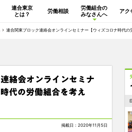
連合東京
労働組合の
労働相談
アク
とは？
みなさんへ
組織概要
活動
連合東京
Facebook
連合関東ブロック連絡会オンラインセミナー【ウィズコロナ時代の
連合ユニオン東京
その他
中南ブロック地協
ク連絡会オンラインセミナ
東京NET ログイン
ナ時代の労働組合を考え
掲載日：2020年11月5日