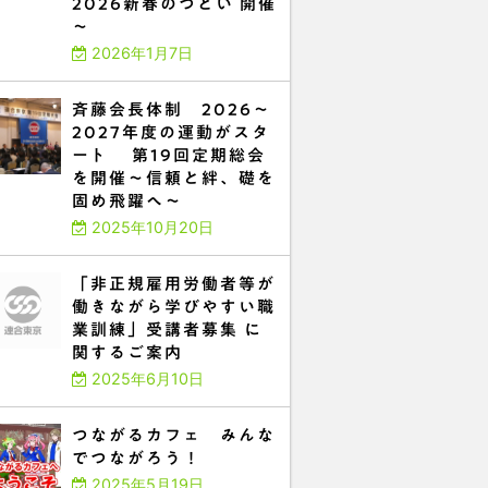
2026新春のつどい 開催
～
2026年1月7日
斉藤会長体制 2026～
2027年度の運動がスタ
ート 第19回定期総会
を開催～信頼と絆、礎を
固め飛躍へ～
2025年10月20日
「非正規雇用労働者等が
働きながら学びやすい職
業訓練」受講者募集 に
関するご案内
2025年6月10日
つながるカフェ みんな
でつながろう！
2025年5月19日