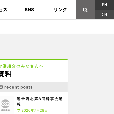
EN
セス
SNS
リンク
CN
44の構成組織
地域活動
東部ブロック地協
YouTube
主な取り組み
資料
西北ブロック
X/Twitter
印刷用パンフレット
連合東京方針
三多摩ブロック地協
用語集
労働組合のみなさんへ
資料
recent posts
連合西北第8回幹事会通
報
2026年7月28日