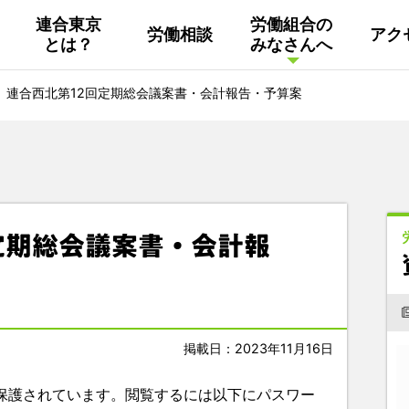
連合東京
労働組合の
労働相談
アク
とは？
みなさんへ
組織概要
活動
連合東京
Facebook
連合西北第12回定期総会議案書・会計報告・予算案
連合ユニオン東京
その他
中南ブロック地協
定期総会議案書・会計報
東京NET ログイン
掲載日：2023年11月16日
保護されています。閲覧するには以下にパスワー