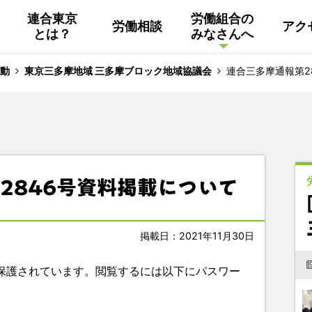
連合東京
労働組合の
労働相談
アク
とは？
みなさんへ
組織概要
活動
連合東京
Facebook
動
東京三多摩地域 三多摩ブロック地域協議会
連合三多摩通報第2
連合ユニオン東京
その他
中南ブロック地協
2846号資料掲載について
東京NET ログイン
掲載日：2021年11月30日
保護されています。閲覧するには以下にパスワー