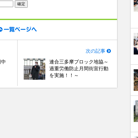
一覧ページへ
次の記事
回中
連合三多摩ブロック地協～
過重労働防止月間街宣行動
を実施！！～