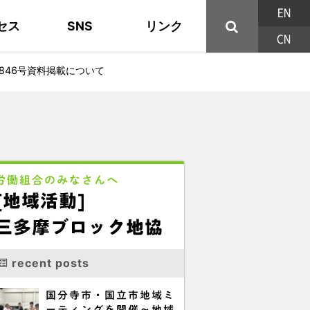
EN
セス
SNS
リンク
CN
44の構成組織
地域活動
東部ブロック地協
YouTube
主な取り組み
資料
西北ブロック
X/Twitter
846号資料掲載について
印刷用パンフレット
連合東京方針
三多摩ブロック地協
用語集
労働組合のみなさんへ
[地域活動]
三多摩ブロック地協
recent posts
国分寺市・国立市地域ミ
ーティングを開催～地域