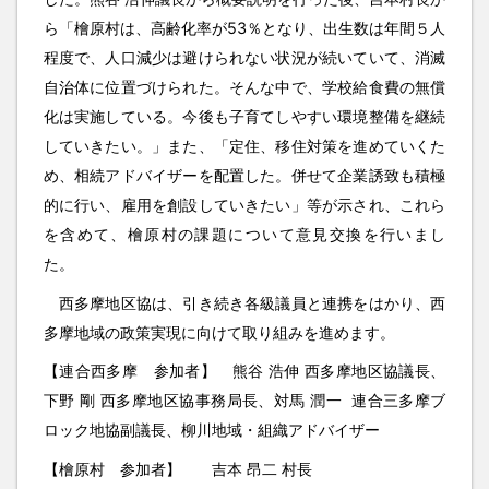
ら「檜原村は、高齢化率が53％となり、出生数は年間５人
程度で、人口減少は避けられない状況が続いていて、消滅
自治体に位置づけられた。そんな中で、学校給食費の無償
化は実施している。今後も子育てしやすい環境整備を継続
していきたい。」また、「定住、移住対策を進めていくた
め、相続アドバイザーを配置した。併せて企業誘致も積極
的に行い、雇用を創設していきたい」等が示され、これら
を含めて、檜原村の課題について意見交換を行いまし
た
西多摩地区協は、引き続き各級議員と連携をはかり、西
多摩地域の政策実現に向けて取り組みを進めます。
【連合西多摩 参加者】 熊谷 浩伸 西多摩地区協議長、
下野 剛 西多摩地区協事務局長、対馬 潤一 連合三多摩ブ
ロック地協副議長、柳川地域・組織アドバイザー
【檜原村 参加者】 吉本 昂二 村長