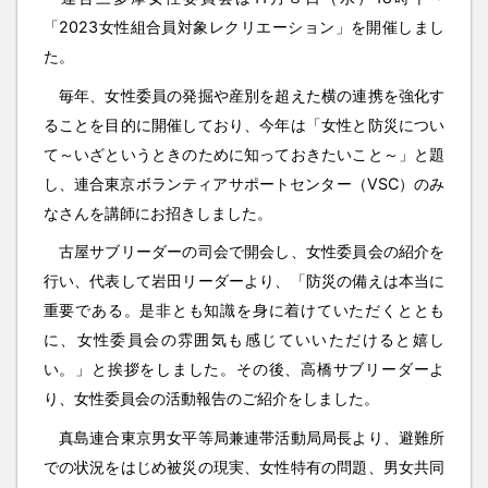
「2023女性組合員対象レクリエーション」を開催しまし
た。
毎年、女性委員の発掘や産別を超えた横の連携を強化す
ることを目的に開催しており、今年は「女性と防災につい
て～いざというときのために知っておきたいこと～」と題
し、連合東京ボランティアサポートセンター（VSC）のみ
なさんを講師にお招きしました。
古屋サブリーダーの司会で開会し、女性委員会の紹介を
行い、代表して岩田リーダーより、「防災の備えは本当に
重要である。是非とも知識を身に着けていただくととも
に、女性委員会の雰囲気も感じていいただけると嬉し
い。」と挨拶をしました。その後、高橋サブリーダーよ
り、女性委員会の活動報告のご紹介をしました。
真島連合東京男女平等局兼連帯活動局局長より、避難所
での状況をはじめ被災の現実、女性特有の問題、男女共同