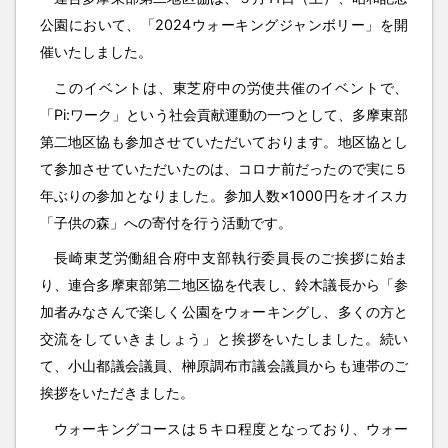
公園において、「2024ウォーキングジャンボリー」を開
催いたしました。
このイベントは、東芝府中の労使共催のイベントで、
「Pi:ワーク」という社会貢献運動の一つとして、多摩東部
第二地区協も参加させていただいております。地区協とし
て参加させていただいたのは、コロナ前だったので実に５
年ぶりの参加となりました。参加人数×1000円をオイスカ
「子供の森」への寄付を行う活動です。
長崎東芝労働組合府中支部執行委員長のご挨拶に始ま
り、連合多摩東部第二地区協を代表し、鈴木議長から「参
加者みなさんで楽しく公園をウォーキングし、多くの方と
交流をしていきましょう」と挨拶をいたしました。続い
て、小山都議会議員、榊原調布市議会議員からも連帯のご
挨拶をいただきました。
ウォーキングコースは５キロ程度となっており、ウォー