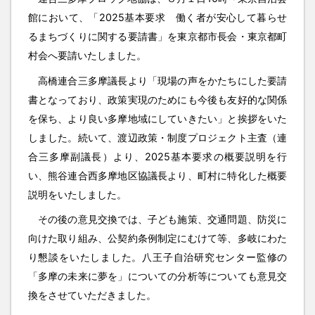
館において、「2025基本要求 働く者が安心して暮らせ
るまちづくりに関する要請書」を東京都市長会・東京都町
村会へ要請いたしました。
高橋連合三多摩議長より「現場の声をかたちにした要請
書となっており、政策実現のためにも今後も友好的な関係
を保ち、より良い多摩地域にしていきたい」と挨拶をいた
しました。続いて、渡辺政策・制度プロジェクト主査（連
合三多摩副議長）より、2025基本要求の概要説明を行
い、熊谷連合西多摩地区協議長より、町村に特化した概要
説明をいたしました。
その後の意見交換では、子ども施策、交通問題、防災に
向けた取り組み、公契約条例制定にむけて等、多岐にわた
り懇談をいたしました。八王子自治研究センター監修の
「多摩の未来に夢を」についての分析等についても意見交
換をさせていただきました。