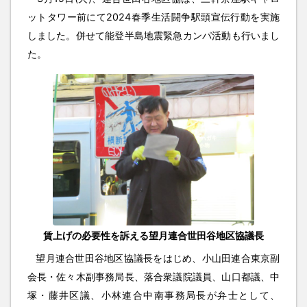
ットタワー前にて2024春季生活闘争駅頭宣伝行動を実施
しました。併せて能登半島地震緊急カンパ活動も行いまし
た。
賃上げの必要性を訴える望月連合世田谷地区協議長
望月連合世田谷地区協議長をはじめ、小山田連合東京副
会長・佐々木副事務局長、落合衆議院議員、山口都議、中
塚・藤井区議、小林連合中南事務局長が弁士として、