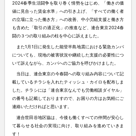
2024春季生活闘争を取り巻く情勢をはじめ、「働きの価
値に見合った賃金水準」への引き上げ、「すべての働く者
の立場に立った働き方」への改善、中小労組支援と働き方
も含めた「取引の適正化」の推進など、連合東京2024春
闘の３つの取り組みの柱を中心に訴えました。
また1月1日に発生した能登半島地震における緊急カンパ
についても、現地の被害状況や継続した支援の必要性につ
いて訴えながら、カンパへのご協力を呼びかけました。
当日は、連合東京の今春闘への取り組み内容について記
載しているチラシを入れたティッシュ・カイロを配布しま
した。チラシには「連合東京なんでも労働相談ダイヤル」
の番号も記載しておりますので、お困りの方はお気軽にご
連絡いただければと思います。
連合世田谷地区協は、今後も働くすべての仲間が安心し
て暮らせる社会の実現に向け、取り組みを進めていきま
す！