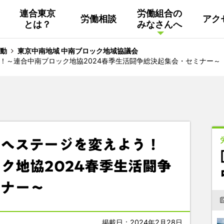
連合東京
労働組合の
労働相談
アク
とは？
みなさんへ
組織概要
活動
連合東京
Facebook
動
東京中南地域 中南ブロック地域協議会
！～連合中南ブロック地協2024春季生活闘争総決起集会・セミナー～
連合ユニオン東京
その他
中南ブロック地協
東京NET ログイン
闘へステージを変えよう！
ク地協2024春季生活闘争
ミナー～
掲載日：2024年2月28日