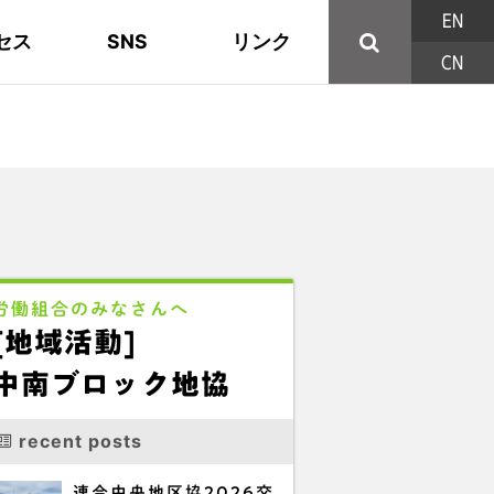
EN
セス
SNS
リンク
CN
44の構成組織
地域活動
東部ブロック地協
YouTube
主な取り組み
資料
西北ブロック
X/Twitter
印刷用パンフレット
連合東京方針
三多摩ブロック地協
用語集
労働組合のみなさんへ
[地域活動]
中南ブロック地協
recent posts
連合中央地区協2026交