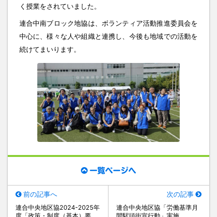
く授業をされていました。
連合中南ブロック地協は、ボランティア活動推進委員会を
中心に、様々な人や組織と連携し、今後も地域での活動を
続けてまいります。
一覧ページへ
前の記事へ
次の記事
連合中央地区協2024-2025年
連合中央地区協「労働基準月
度「政策・制度（基本）要
間駅頭街宣行動」実施